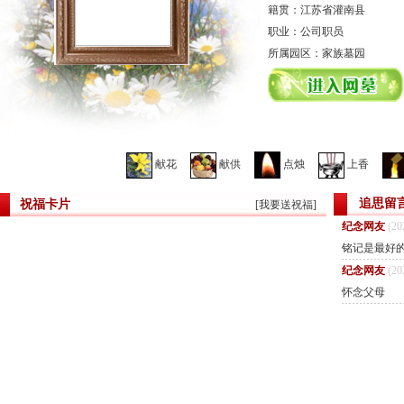
籍贯：江苏省灌南县
职业：公司职员
所属园区：家族墓园
献花
献供
点烛
上香
追思留
祝福卡片
[
我要送祝福
]
纪念网友
(20
铭记是最好
纪念网友
(20
怀念父母