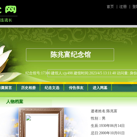
陈兆富纪念馆
纪念馆号:17300 建馆人:cjy498 建馆时间:2023/4/5 13:11:48 访问量:
祭奠留言
历史相册
纪念文选
传告亲友
进入网墓
人物档案
逝者姓名:陈兆富
性别：男
生辰:1930年06月14日
忌日:2000年10月01日