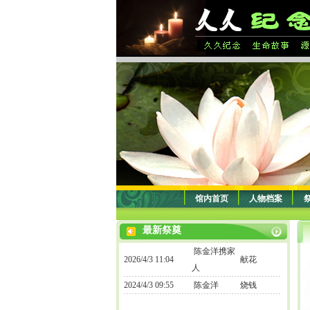
馆内首页
人物档案
最新祭奠
陈金洋携家
2026/4/3 11:04
献花
人
2024/4/3 09:55
陈金洋
烧钱