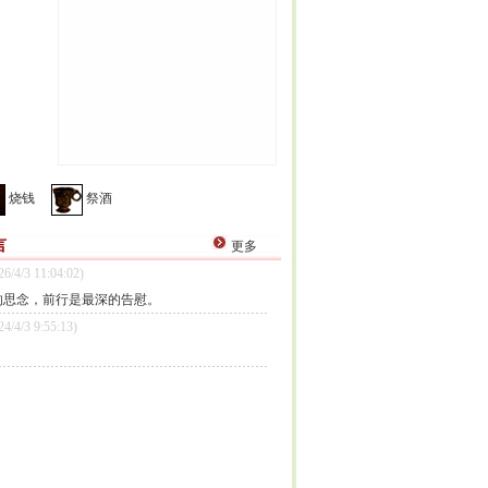
烧钱
祭酒
言
更多
26/4/3 11:04:02)
的思念，前行是最深的告慰。
24/4/3 9:55:13)