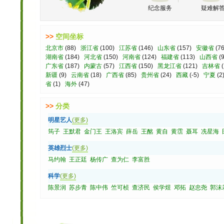
纪念服务
疑难解
>>
空间坐标
北京市
(88)
浙江省
(100)
江苏省
(146)
山东省
(157)
安徽省
(7
湖南省
(184)
河北省
(150)
河南省
(124)
福建省
(113)
山西省
(
广东省
(187)
内蒙古
(57)
江西省
(150)
黑龙江省
(121)
吉林省
(
新疆
(9)
云南省
(18)
广西省
(85)
贵州省
(24)
西藏
(-5)
宁夏
(
省
(1)
海外
(47)
>>
分类
明星艺人
(更多)
筠子
王默君
金门王
王洛宾
薛岳
王酩
黄自
黄霑
聂耳
冼星海
英雄烈士
(更多)
马约翰
王正廷
杨传广
查为仁
李富胜
科学
(更多)
陈景润
苏步青
陈中伟
竺可桢
查济民
侯学煜
邓拓
赵忠尧
郭沫