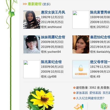
>>
最新建馆
(
更多
)
惠安女孩王丹凤
陈兆富曹秀
1992年12月22日
1930年08月0
2011年06月25日
2000年10月0
馆长:anzhiruoxi
馆长:2029512
妹妹雨露纪念馆
秦思怡纪念
2000年08月23日
1999年09月1
2018年05月08日
2021年04月1
馆长:yuchen94
馆长:tianlaizhiy
陈兆富纪念馆
慈父母李冠
1930年06月14日
1917年11月2
2000年10月01日
1996年09月1
馆长:cjy498
馆长:49
建馆数量: 3062 座,祭奠数:
家族墓园
爱情墓园
英烈
久久纪念网建馆优势?